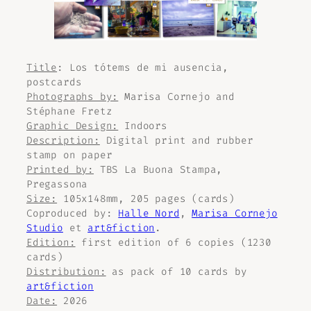
Title
:
Los tótems de mi ausencia
,
postcards
Photographs by:
Marisa Cornejo and
Stéphane Fretz
Graphic Design:
Indoors
Description:
Digital print and rubber
stamp on paper
Printed by:
TBS La Buona Stampa,
Pregassona
Size:
105x148mm, 205 pages (cards)
Coproduced by:
Halle Nord
,
Marisa Cornejo
Studio
et
art&fiction
.
Edition:
first edition of 6 copies (1230
cards)
Distribution:
as pack of 10 cards by
art&fiction
Date:
2026