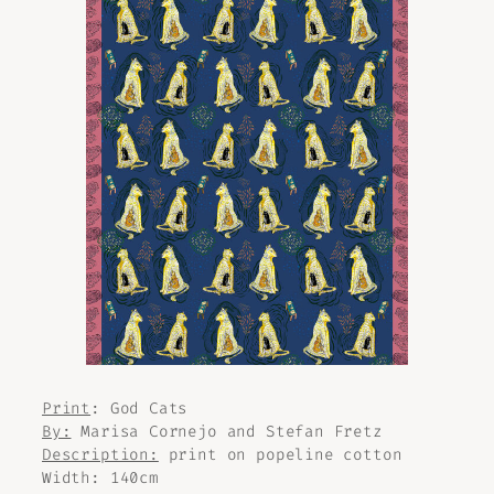
Print
:
God Cats
By:
Marisa Cornejo and Stefan Fretz
Description:
print on popeline cotton
Width: 140cm