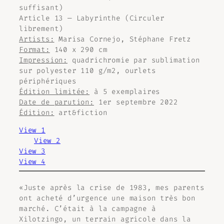
suffisant)
Article 13 — Labyrinthe (Circuler
librement)
Artists:
Marisa Cornejo, Stéphane Fretz
Format:
140 x 290 cm
Impression:
quadrichromie par sublimation
sur polyester 110 g/m2, ourlets
périphériques
Édition limitée:
à 5 exemplaires
Date de parution:
1er septembre 2022
Édition:
art&fiction
View 1
View 2
View 3
View 4
«Juste après la crise de 1983, mes parents
ont acheté d’urgence une maison très bon
marché. C’était à la campagne à
Xilotzingo, un terrain agricole dans la