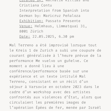
Curated by:
Nathalie Killias and
Cristiana Contu
Interpretation from Spanish into
German by: Maricruz Peñaloza
Exhibition:
Passato Presente
Venue:
Helmhaus, Limmatquai 31,
8001 Zürich
Date:
22.05.2025, 6.30 pm
Mal Terreno
a été improvisé lorsque tout
le Kreis 1 de Zurich a subi une coupure de
courant généralisée à l’heure prévue de la
performance
Me vuelvo un guñelve
. Ce
moment a donné lieu à une
conférence/performance basée sur une
expérience et un texte intitulé
Mal
Terreno
, consistant en un récit d’un
séjour à Varsovie en octobre 2023 dans le
cadre d’un workshop avec des artistes
confrontés aux violences d’État, alors que
circulaient les premières images de
l’opération
Épées de fer,
menée par Israël